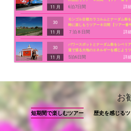
2017-6】
6泊7日間
詳
11 月
モンゴル古都カラコルムとナーダム祭
30
時に楽しもうツアー８日間 【ツアー番
2017-7】
７泊８日間
詳
11 月
パワースポットとナーダム祭をシベリ
30
道で巡る大地のエネルギーを感じよう
ー 【ツアー番号2017-9】
5泊6日間
詳
11 月
お
短期間で楽しむツアー
歴史を感じるツ