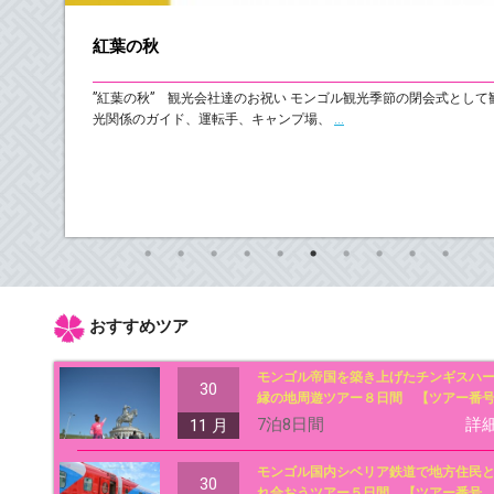
紅葉の秋
モンゴル名：Taijiin Jins 英：Echinops dahuric
L 日本名：ヒゴタ
ホンゴ
し斜め下
”紅葉の秋” 観光会社達のお祝い モンゴル観光季節の閉会式として
０－６０
光関係のガイド、運転手、キャンプ場、
...
ヒゴタ モンゴル語の名前はタイジーンジンス。日当たりの良い
に生える。葉は切れ込みがあり、棘を有する。花期は7月から8
花茎が1～1.
...
おすすめツア
モンゴル帝国を築き上げたチンギスハ
30
縁の地周遊ツアー８日間 【ツアー番
2017-01】
7泊8日間
詳
11 月
モンゴル国内シベリア鉄道で地方住民
30
れ合おうツアー５日間 【ツアー番号