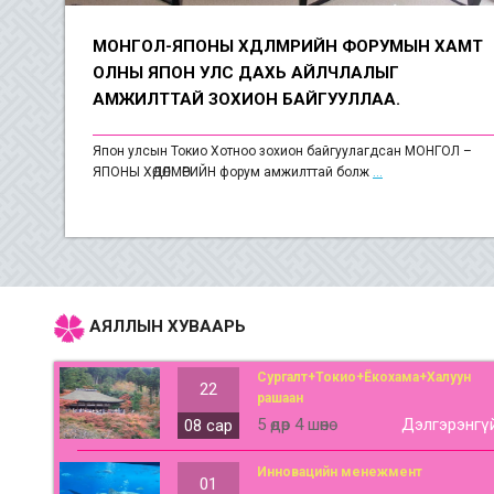
МОНГОЛ-ЯПОНЫ ХӨДӨЛМӨРИЙН ФОРУМЫН ХАМТ
ОЛНЫ ЯПОН УЛС ДАХЬ АЙЛЧЛАЛЫГ
АМЖИЛТТАЙ ЗОХИОН БАЙГУУЛЛАА.
Япон улсын Токио Хотноо зохион байгуулагдсан МОНГОЛ –
ЯПОНЫ ХӨДӨЛМӨРИЙН форум амжилттай болж
...
АЯЛЛЫН ХУВААРЬ
Сургалт+Токио+Ёкохама+Халуун
22
рашаан
5 өдөр 4 шөнө
Дэлгэрэнгү
08 сар
Инновацийн менежмент
01