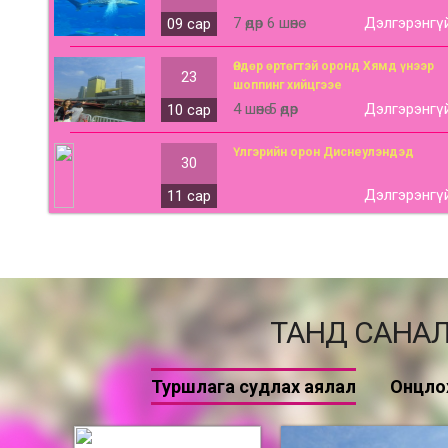
7 өдөр 6 шөнө
Дэлгэрэнгү
09 сар
Өндөр өртөгтэй оронд Хямд үнээр
23
шоппинг хийцгээе
4 шөнө 5 өдөр
Дэлгэрэнгү
10 сар
Үлгэрийн орон Диснеулэндэд
30
Дэлгэрэнгү
11 сар
ТАНД САНАЛ
Туршлага судлах аялал
Онцло