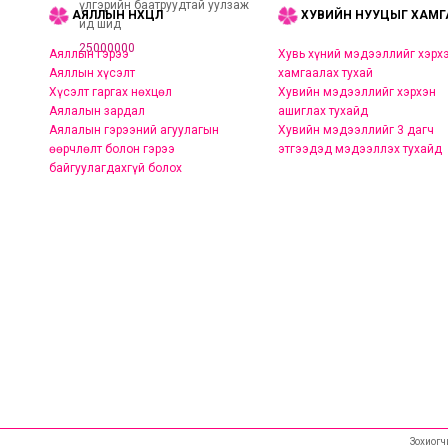
үлгэрийн баатруудтай уулзаж
АЯЛЛЫН НӨХЦӨЛ
ХУВИЙН НУУЦЫГ ХАМГ
ид шид
25000000
Аяллын гэрээ
Хувь хүний мэдээллийг хэрх
Аяллын хүсэлт
хамгаалах тухай
Хүсэлт гаргах нөхцөл
Хувийн мэдээллийг хэрхэн
Аялалын зардал
ашиглах тухайд
Аялалын гэрээний агуулагын
Хувийн мэдээллийг 3 дагч
өөрчлөлт болон гэрээ
этгээдэд мэдээллэх тухайд
байгуулагдахгүй болох
Зохиогч