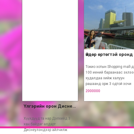
Токио хотын Shopping mall-д
100 иений бараанаас эхлэ
худалдаа хийж халуун
рашаанд орж 3 одтой зочи
2000000
Үлгэрийн орон Диснеулэндэд
Хүүхдүүд та нар Дэлхийд 3
хан байдаг алдарт
Диснеулэндээр айлчилж