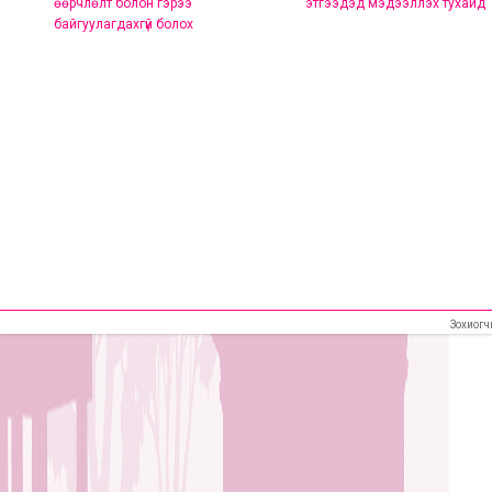
өөрчлөлт болон гэрээ
этгээдэд мэдээллэх тухайд
байгуулагдахгүй болох
Зохиогч