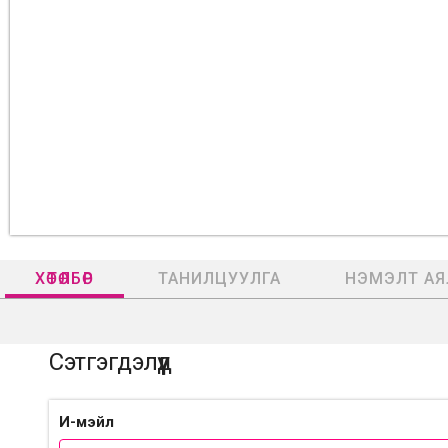
ХӨТӨЛБӨР
ТАНИЛЦУУЛГА
НЭМЭЛТ АЯ
Сэтгэгдэлүүд
И-мэйл