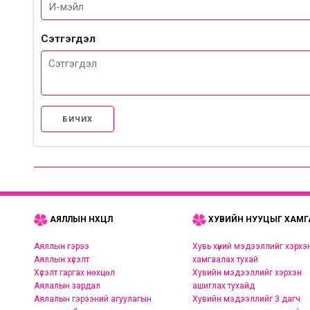
Сэтгэгдэл
БИЧИХ
АЯЛЛЫН НӨХЦӨЛ
ХУВИЙН НУУЦЫГ ХАМГ
Аяллын гэрээ
Хувь хүний мэдээллийг хэрхэ
Аяллын хүсэлт
хамгаалах тухай
Хүсэлт гаргах нөхцөл
Хувийн мэдээллийг хэрхэн
Аялалын зардал
ашиглах тухайд
Аялалын гэрээний агуулагын
Хувийн мэдээллийг 3 дагч