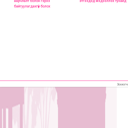
өөрчлөлт болон гэрээ
этгээдэд мэдээллэх тухайд
байгуулагдахгүй болох
Зохиогч