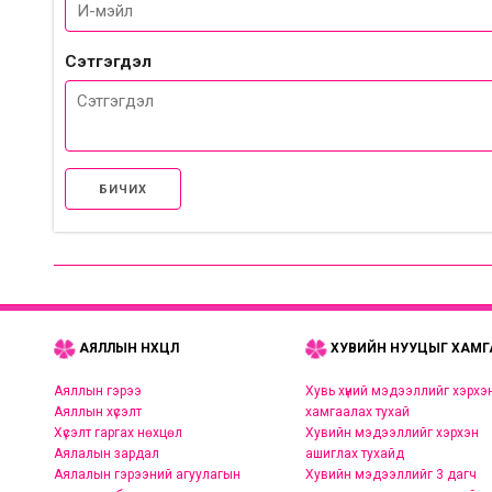
Сэтгэгдэл
БИЧИХ
АЯЛЛЫН НӨХЦӨЛ
ХУВИЙН НУУЦЫГ ХАМГ
Аяллын гэрээ
Хувь хүний мэдээллийг хэрхэ
Аяллын хүсэлт
хамгаалах тухай
Хүсэлт гаргах нөхцөл
Хувийн мэдээллийг хэрхэн
Аялалын зардал
ашиглах тухайд
Аялалын гэрээний агуулагын
Хувийн мэдээллийг 3 дагч