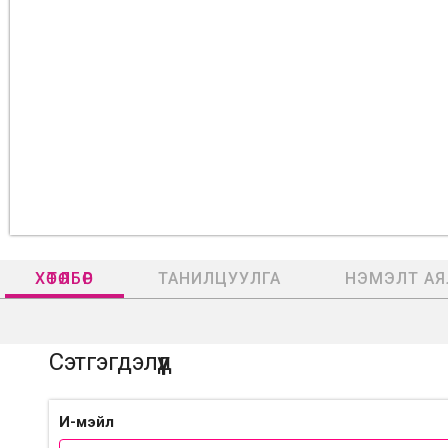
ХӨТӨЛБӨР
ТАНИЛЦУУЛГА
НЭМЭЛТ АЯ
Сэтгэгдэлүүд
И-мэйл