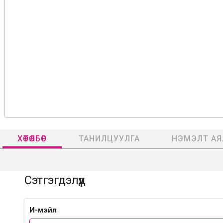
ХӨТӨЛБӨР
ТАНИЛЦУУЛГА
НЭМЭЛТ АЯ
Сэтгэгдэлүүд
И-мэйл