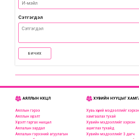
Сэтгэгдэл
БИЧИХ
АЯЛЛЫН НӨХЦӨЛ
ХУВИЙН НУУЦЫГ ХАМГ
Аяллын гэрээ
Хувь хүний мэдээллийг хэрхэ
Аяллын хүсэлт
хамгаалах тухай
Хүсэлт гаргах нөхцөл
Хувийн мэдээллийг хэрхэн
Аялалын зардал
ашиглах тухайд
Аялалын гэрээний агуулагын
Хувийн мэдээллийг 3 дагч