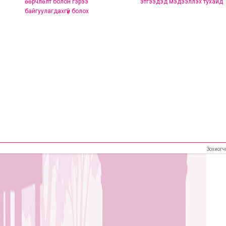
өөрчлөлт болон гэрээ
этгээдэд мэдээллэх тухайд
байгуулагдахгүй болох
Зохиогч