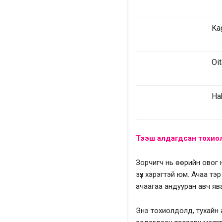
Kagosh
Oit
Hakoda
Тээш алдагдсан тохио
Зорчигч нь өөрийн овог 
зүүх хэрэгтэй юм. Ачаа 
ачаагаа андууран авч я
Энэ тохиолдолд, тухайн 