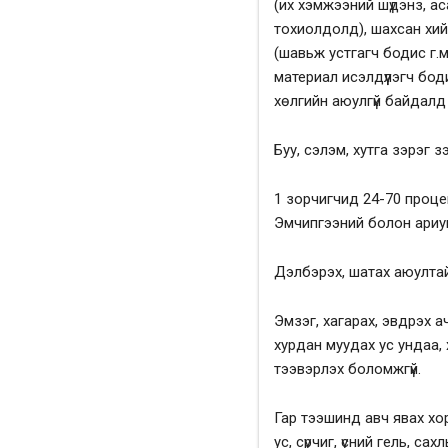
(их хэмжээний шүдэнз, ас
тохиолдолд), шахсан хий
(шавьж устгагч бодис г.
материал исэлдүүлэгч боди
хөлгийн аюулгүй байдалд
Буу, сэлэм, хутга зэрэг з
1 зорчигчид 24-70 процен
Эмчипгээний болон ариун
Дэлбэрэх, шатах аюултай 
Эмзэг, хагарах, эвдрэх а
хурдан муудах ус ундаа, хү
тээвэрлэх боломжгүй.
Гар тээшинд авч явах хорио
ус, сүрчиг, үсний гель, са