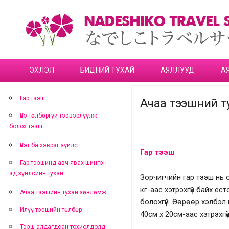
ЭХЛЭЛ
БИДНИЙ ТУХАЙ
АЯЛЛУУД
А
Гар тээш
Ачаа тээшний т
Үнэ төлбөргүй тээвэрлүүлж
болох тээш
Үнэт ба хэврэг зүйлс
Гар тээш
Гар тээшинд авч явах шингэн
эд зүйлсийн тухай
Зорчигчийн гар тээш нь 
кг-аас хэтрэхгүй байх ёс
Ачаа тээшийн тухай зөвлөмж
болохгүй. Өөрөөр хэлбэл
Илүү тээшийн төлбөр
40см х 20см-аас хэтрэхгү
Тээш алдагдсан тохиолдолд