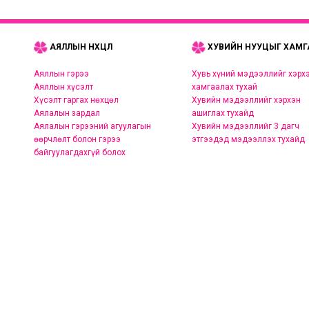
АЯЛЛЫН НӨХЦӨЛ
ХУВИЙН НУУЦЫГ ХАМГ
Аяллын гэрээ
Хувь хүний мэдээллийг хэрх
Аяллын хүсэлт
хамгаалах тухай
Хүсэлт гаргах нөхцөл
Хувийн мэдээллийг хэрхэн
Аялалын зардал
ашиглах тухайд
Аялалын гэрээний агуулагын
Хувийн мэдээллийг 3 дагч
өөрчлөлт болон гэрээ
этгээдэд мэдээллэх тухайд
байгуулагдахгүй болох