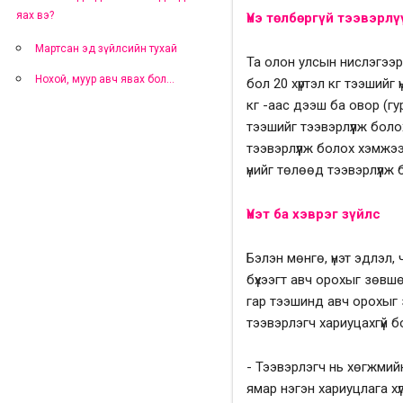
яах вэ?
Үнэ төлбөргүй тээвэрл
Мартсан эд зүйлсийн тухай
Та олон улсын нислэгээр 
Нохой, муур авч явах бол...
бол 20 хүртэл кг тээшийг 
кг -аас дээш ба овор (гу
тээшийг тээвэрлүүлж бол
тээвэрлүүлж болох хэмжэ
үнийг төлөөд тээвэрлүүлж 
Үнэт ба хэврэг зүйлс
Бэлэн мөнгө, үнэт эдлэл,
бүхээгт авч орохыг зөвшө
гар тээшинд авч орохыг 
тээвэрлэгч хариуцахгүй б
- Тээвэрлэгч нь хөгжмийн
ямар нэгэн хариуцлага хүл