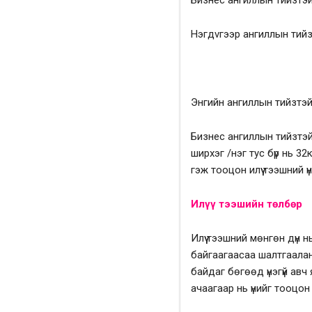
Бизнес ангиллын тийзтэй
Нэгдvгээр ангиллын тийз
Энгийн ангиллын тийзтэй 
Бизнес ангиллын тийзтэй 
ширхэг /нэг тус бүр нь 32
гэж тооцон илүү тээшний ү
Илүү тээшийн төлбөр
Илүү тээшний мөнгөн дүн 
байгаагаасаа шалтгаалан
байдаг бөгөөд үнэгүй авч 
ачаагаар нь үнийг тооцон