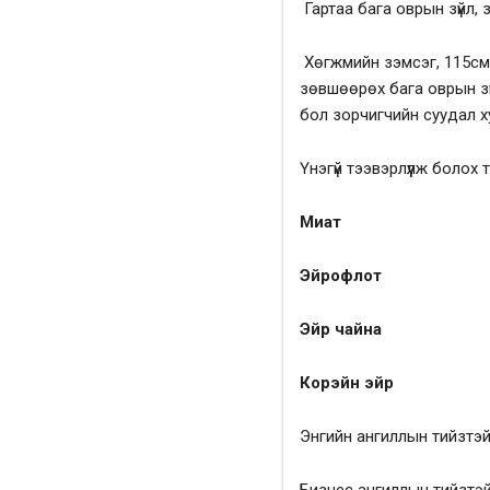
Гартаа бага оврын зүйл, 
Хөгжмийн зэмсэг, 115см-
зөвшөөрөх бага оврын зү
бол зорчигчийн суудал х
Үнэгүй тээвэрлүүлж болох
Миат
Эйрофлот
Эйр чайна
Корэйн эйр
Энгийн ангиллын тийзтэй