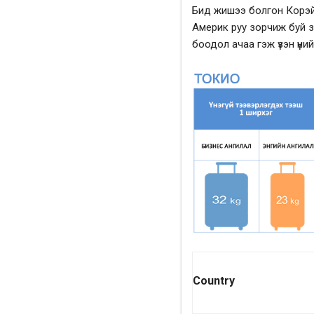
Бид жишээ болгон Корэйн 
Америк руу зорчиж буй зо
боодол ачаа гэж үзэн үни
Country