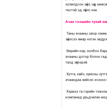
холилдсон зүйл, нүд хөмс
төстэй эд зүйлс юм.
Ачаа тээшийн тухай з
Таны ачааны овор хэмжэ
зүйлсээ ямар нэгэн эвдрэл
Өөрийн нэр, холбоо бари
ачааны дотор болон гадн
талд зүүгээрэй.
Хутга, хайч, хумсны хутг
ачаандаа хийсэн эсэхээ 
Хэрвээ та гэрийн тэжээм
компанид урьдчилан мэдэ