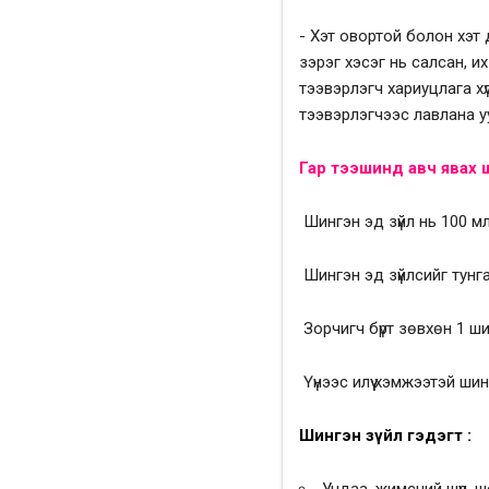
- Хэт овортой болон хэт 
зэрэг хэсэг нь салсан, и
тээвэрлэгч хариуцлага хү
тээвэрлэгчээс лавлана у
Гар тээшинд авч явах 
Шингэн эд зүйл нь 100 мл-
Шингэн эд зүйлсийг тунг
Зорчигч бүрт зөвхөн 1 ши
Үүнээс илүү хэмжээтэй шинг
Шингэн зүйл гэдэгт :