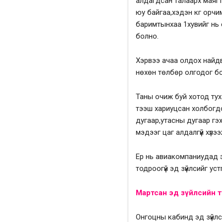
алдагдсан талаарх маягт
юу байгаа,хэдэн кг орчи
баримтынхаа 1хувийг нь 
болно.
Хэрвээ ачаа олдох найдв
нөхөн төлбөр олгодог бо
Таны очиж буй хотод тух
тээш хариуцсан холбогд
дугаар,утасны дугаар гэ
мэдээг цаг алдалгүй хүлэ
Ер нь авиакомпаниудад э
тодроогүй эд зүйлсийг у
Мартсан эд зүйлсийн т
Онгоцны кабинд эд зүйлс