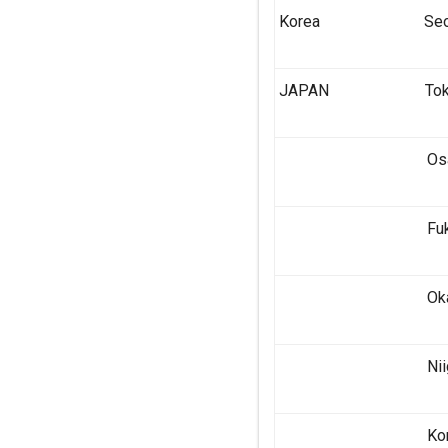
Korea Seou
JAPAN Tok
Osak
Fukuo
Okaya
Niigat
Komat