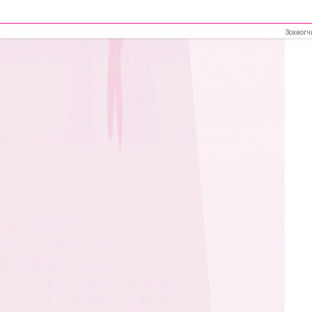
Зохиогч