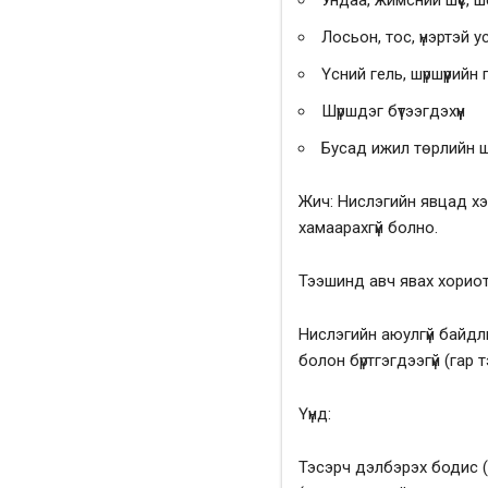
Ундаа, жимсний шүүс, ш
Лосьон, тос, үнэртэй у
Үсний гель, шүршүүрийн 
Шүршдэг бүтээгдэхүүн
Бусад ижил төрлийн ш
Жич: Нислэгийн явцад хэр
хамаарахгүй болно.
Тээшинд авч явах хориот
Нислэгийн аюулгүй байдлы
болон бүртгэгдээгүй (гар
Үүнд:
Тэсэрч дэлбэрэх бодис (