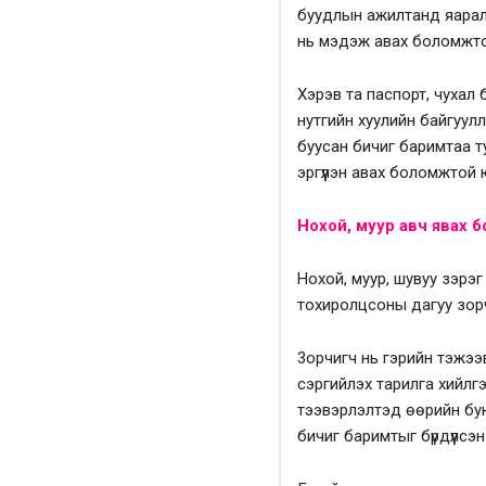
буудлын ажилтанд яаралт
нь мэдэж авах боломжто
Хэрэв та паспорт, чухал б
нутгийн хуулийн байгуул
буусан бичиг баримтаа т
эргүүлэн авах боломжтой 
Нохой, муур авч явах бо
Нохой, муур, шувуу зэрэ
тохиролцсоны дагуу зорч
3орчигч нь гэрийн тэжээ
сэргийлэх тарилга хийлг
тээвэрлэлтэд өөрийн бую
бичиг баримтыг бүрдүүлсэ