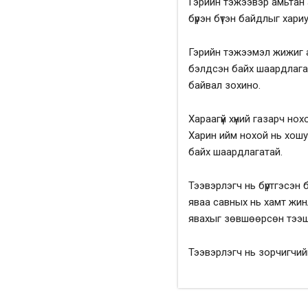
Гэрийн тэжээвэр амьтан 
бүрэн бүтэн байдлыг хари
Гэрийн тэжээмэл жижиг 
бэлдсэн байх шаардлагат
байвал зохино.
Хараагүй хүний газарч нох
Харин ийм нохой нь хошуу
байх шаардлагатай.
Тээвэрлэгч нь бүртгэсэн 
яваа савных нь хамт жинл
явахыг зөвшөөрсөн тээш
Тээвэрлэгч нь зорчигчийн