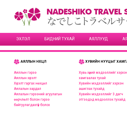
ЭХЛЭЛ
БИДНИЙ ТУХАЙ
АЯЛЛУУД
А
АЯЛЛЫН НӨХЦӨЛ
ХУВИЙН НУУЦЫГ ХАМГ
Аяллын гэрээ
Хувь хүний мэдээллийг хэрхэ
Аяллын хүсэлт
хамгаалах тухай
Хүсэлт гаргах нөхцөл
Хувийн мэдээллийг хэрхэн
Аялалын зардал
ашиглах тухайд
Аялалын гэрээний агуулагын
Хувийн мэдээллийг 3 дагч
өөрчлөлт болон гэрээ
этгээдэд мэдээллэх тухайд
байгуулагдахгүй болох