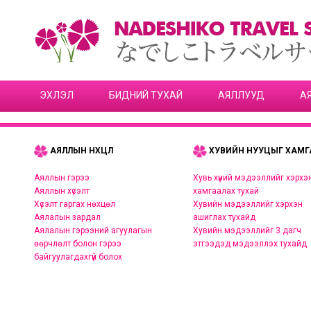
ЭХЛЭЛ
БИДНИЙ ТУХАЙ
АЯЛЛУУД
А
АЯЛЛЫН НӨХЦӨЛ
ХУВИЙН НУУЦЫГ ХАМГ
Аяллын гэрээ
Хувь хүний мэдээллийг хэрхэ
Аяллын хүсэлт
хамгаалах тухай
Хүсэлт гаргах нөхцөл
Хувийн мэдээллийг хэрхэн
Аялалын зардал
ашиглах тухайд
Аялалын гэрээний агуулагын
Хувийн мэдээллийг 3 дагч
өөрчлөлт болон гэрээ
этгээдэд мэдээллэх тухайд
байгуулагдахгүй болох