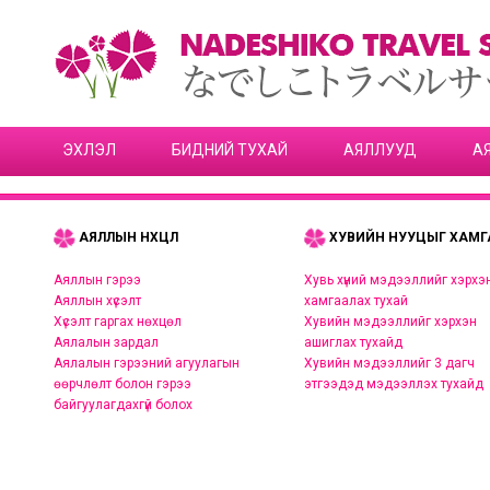
ЭХЛЭЛ
БИДНИЙ ТУХАЙ
АЯЛЛУУД
А
АЯЛЛЫН НӨХЦӨЛ
ХУВИЙН НУУЦЫГ ХАМГ
Аяллын гэрээ
Хувь хүний мэдээллийг хэрхэ
Аяллын хүсэлт
хамгаалах тухай
Хүсэлт гаргах нөхцөл
Хувийн мэдээллийг хэрхэн
Аялалын зардал
ашиглах тухайд
Аялалын гэрээний агуулагын
Хувийн мэдээллийг 3 дагч
өөрчлөлт болон гэрээ
этгээдэд мэдээллэх тухайд
байгуулагдахгүй болох