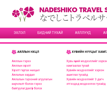
ЭХЛЭЛ
БИДНИЙ ТУХАЙ
АЯЛЛУУД
А
АЯЛЛЫН НӨХЦӨЛ
ХУВИЙН НУУЦЫГ ХАМГ
Аяллын гэрээ
Хувь хүний мэдээллийг хэрхэ
Аяллын хүсэлт
хамгаалах тухай
Хүсэлт гаргах нөхцөл
Хувийн мэдээллийг хэрхэн
Аялалын зардал
ашиглах тухайд
Аялалын гэрээний агуулагын
Хувийн мэдээллийг 3 дагч
өөрчлөлт болон гэрээ
этгээдэд мэдээллэх тухайд
байгуулагдахгүй болох