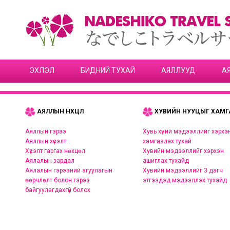
ЭХЛЭЛ
БИДНИЙ ТУХАЙ
АЯЛЛУУД
А
АЯЛЛЫН НӨХЦӨЛ
ХУВИЙН НУУЦЫГ ХАМГ
Аяллын гэрээ
Хувь хүний мэдээллийг хэрхэ
Аяллын хүсэлт
хамгаалах тухай
Хүсэлт гаргах нөхцөл
Хувийн мэдээллийг хэрхэн
Аялалын зардал
ашиглах тухайд
Аялалын гэрээний агуулагын
Хувийн мэдээллийг 3 дагч
өөрчлөлт болон гэрээ
этгээдэд мэдээллэх тухайд
байгуулагдахгүй болох