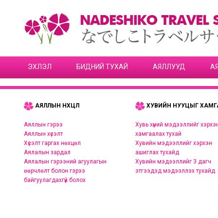
ЭХЛЭЛ
БИДНИЙ ТУХАЙ
АЯЛЛУУД
А
АЯЛЛЫН НӨХЦӨЛ
ХУВИЙН НУУЦЫГ ХАМГ
Аяллын гэрээ
Хувь хүний мэдээллийг хэрхэ
Аяллын хүсэлт
хамгаалах тухай
Хүсэлт гаргах нөхцөл
Хувийн мэдээллийг хэрхэн
Аялалын зардал
ашиглах тухайд
Аялалын гэрээний агуулагын
Хувийн мэдээллийг 3 дагч
өөрчлөлт болон гэрээ
этгээдэд мэдээллэх тухайд
байгуулагдахгүй болох