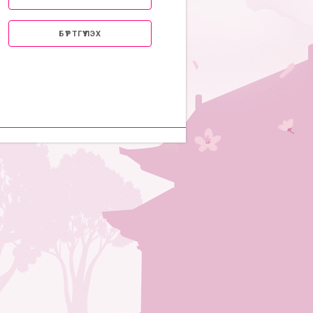
БҮРТГҮҮЛЭХ