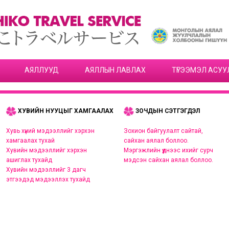
АЯЛЛУУД
АЯЛЛЫН ЛАВЛАХ
ТҮГЭЭМЭЛ АСУУ
ХУВИЙН НУУЦЫГ ХАМГААЛАХ
ЗОЧДЫН СЭТГЭГДЭЛ
Хувь хүний мэдээллийг хэрхэн
Зохион байгуулалт сайтай,
хамгаалах тухай
сайхан аялал боллоо.
Хувийн мэдээллийг хэрхэн
Мэргэжлийн үүднээс ихийг сурч
ашиглах тухайд
мэдсэн сайхан аялал боллоо.
Хувийн мэдээллийг 3 дагч
этгээдэд мэдээллэх тухайд