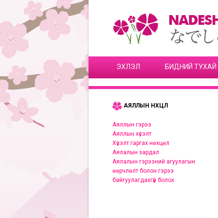
ЭХЛЭЛ
БИДНИЙ ТУХАЙ
АЯЛЛЫН НӨХЦӨЛ
Аяллын гэрээ
Аяллын хүсэлт
Хүсэлт гаргах нөхцөл
Аялалын зардал
Аялалын гэрээний агуулагын
өөрчлөлт болон гэрээ
байгуулагдахгүй болох