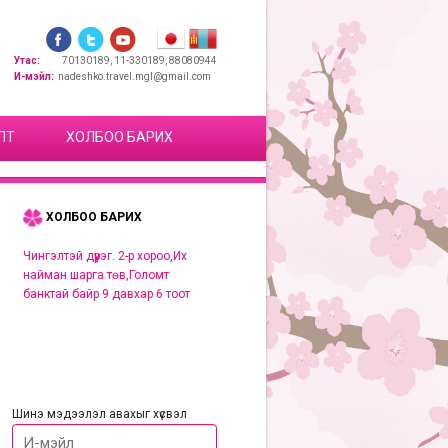
Утас:
70130189, 11-330189, 88080944
И-мэйл:
nadeshko.travel.mgl@gmail.com
ЛТ
ХОЛБОО БАРИХ
ХОЛБОО БАРИХ
Чингэлтэй дүүрэг. 2-р хороо,Их
найман шарга төв,Голомт
банктай байр 9 давхар 6 тоот
Шинэ мэдээлэл авахыг хүсвэл