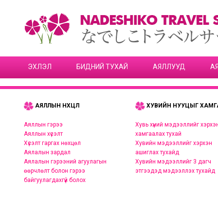
ЭХЛЭЛ
БИДНИЙ ТУХАЙ
АЯЛЛУУД
А
АЯЛЛЫН НӨХЦӨЛ
ХУВИЙН НУУЦЫГ ХАМГ
Аяллын гэрээ
Хувь хүний мэдээллийг хэрхэ
Аяллын хүсэлт
хамгаалах тухай
Хүсэлт гаргах нөхцөл
Хувийн мэдээллийг хэрхэн
Аялалын зардал
ашиглах тухайд
Аялалын гэрээний агуулагын
Хувийн мэдээллийг 3 дагч
өөрчлөлт болон гэрээ
этгээдэд мэдээллэх тухайд
байгуулагдахгүй болох