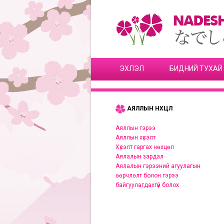
ЭХЛЭЛ
БИДНИЙ ТУХАЙ
АЯЛЛЫН НӨХЦӨЛ
Аяллын гэрээ
Аяллын хүсэлт
Хүсэлт гаргах нөхцөл
Аялалын зардал
Аялалын гэрээний агуулагын
өөрчлөлт болон гэрээ
байгуулагдахгүй болох