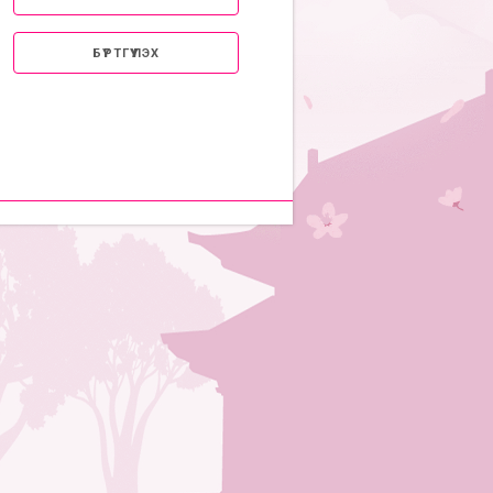
БҮРТГҮҮЛЭХ