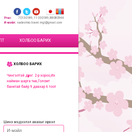
Утас:
70130189, 11-330189, 88080944
И-мэйл:
nadeshko.travel.mgl@gmail.com
ЛТ
ХОЛБОО БАРИХ
ХОЛБОО БАРИХ
Чингэлтэй дүүрэг. 2-р хороо,Их
найман шарга төв,Голомт
банктай байр 9 давхар 6 тоот
Шинэ мэдээлэл авахыг хүсвэл