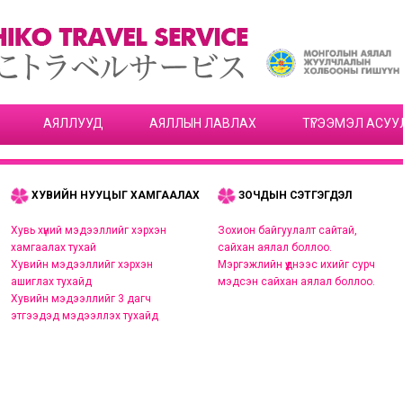
АЯЛЛУУД
АЯЛЛЫН ЛАВЛАХ
ТҮГЭЭМЭЛ АСУУ
ХУВИЙН НУУЦЫГ ХАМГААЛАХ
ЗОЧДЫН СЭТГЭГДЭЛ
Хувь хүний мэдээллийг хэрхэн
Зохион байгуулалт сайтай,
хамгаалах тухай
сайхан аялал боллоо.
Хувийн мэдээллийг хэрхэн
Мэргэжлийн үүднээс ихийг сурч
ашиглах тухайд
мэдсэн сайхан аялал боллоо.
Хувийн мэдээллийг 3 дагч
этгээдэд мэдээллэх тухайд