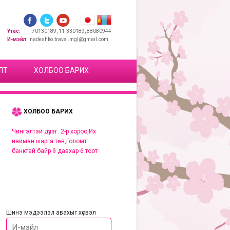
Утас:
70130189, 11-330189, 88080944
И-мэйл:
nadeshko.travel.mgl@gmail.com
ЛТ
ХОЛБОО БАРИХ
ХОЛБОО БАРИХ
Чингэлтэй дүүрэг. 2-р хороо,Их
найман шарга төв,Голомт
банктай байр 9 давхар 6 тоот
Шинэ мэдээлэл авахыг хүсвэл