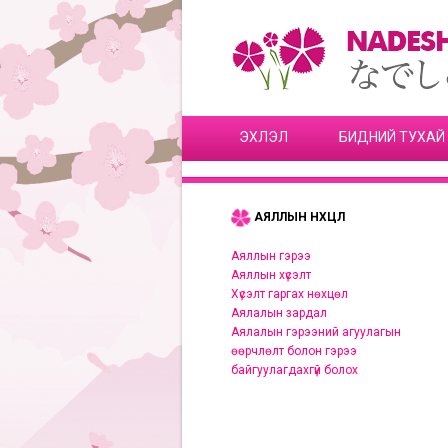
ЭХЛЭЛ
БИДНИЙ ТУХАЙ
АЯЛЛЫН НӨХЦӨЛ
Аяллын гэрээ
Аяллын хүсэлт
Хүсэлт гаргах нөхцөл
Аялалын зардал
Аялалын гэрээний агуулагын
өөрчлөлт болон гэрээ
байгуулагдахгүй болох