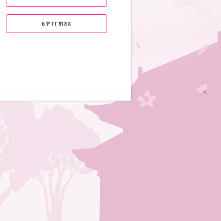
БҮРТГҮҮЛЭХ