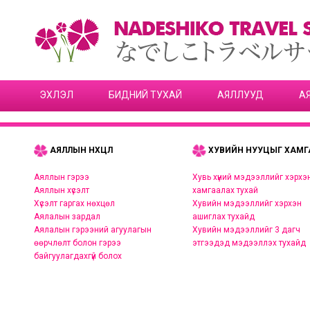
ЭХЛЭЛ
БИДНИЙ ТУХАЙ
АЯЛЛУУД
А
АЯЛЛЫН НӨХЦӨЛ
ХУВИЙН НУУЦЫГ ХАМГ
Аяллын гэрээ
Хувь хүний мэдээллийг хэрхэ
Аяллын хүсэлт
хамгаалах тухай
Хүсэлт гаргах нөхцөл
Хувийн мэдээллийг хэрхэн
Аялалын зардал
ашиглах тухайд
Аялалын гэрээний агуулагын
Хувийн мэдээллийг 3 дагч
өөрчлөлт болон гэрээ
этгээдэд мэдээллэх тухайд
байгуулагдахгүй болох