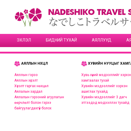
ЭХЛЭЛ
БИДНИЙ ТУХАЙ
АЯЛЛУУД
А
АЯЛЛЫН НӨХЦӨЛ
ХУВИЙН НУУЦЫГ ХАМГ
Аяллын гэрээ
Хувь хүний мэдээллийг хэрхэ
Аяллын хүсэлт
хамгаалах тухай
Хүсэлт гаргах нөхцөл
Хувийн мэдээллийг хэрхэн
Аялалын зардал
ашиглах тухайд
Аялалын гэрээний агуулагын
Хувийн мэдээллийг 3 дагч
өөрчлөлт болон гэрээ
этгээдэд мэдээллэх тухайд
байгуулагдахгүй болох