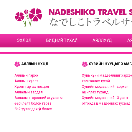
ЭХЛЭЛ
БИДНИЙ ТУХАЙ
АЯЛЛУУД
А
АЯЛЛЫН НӨХЦӨЛ
ХУВИЙН НУУЦЫГ ХАМГ
Аяллын гэрээ
Хувь хүний мэдээллийг хэрхэ
Аяллын хүсэлт
хамгаалах тухай
Хүсэлт гаргах нөхцөл
Хувийн мэдээллийг хэрхэн
Аялалын зардал
ашиглах тухайд
Аялалын гэрээний агуулагын
Хувийн мэдээллийг 3 дагч
өөрчлөлт болон гэрээ
этгээдэд мэдээллэх тухайд
байгуулагдахгүй болох