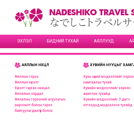
ЭХЛЭЛ
БИДНИЙ ТУХАЙ
АЯЛЛУУД
А
АЯЛЛЫН НӨХЦӨЛ
ХУВИЙН НУУЦЫГ ХАМГ
Аяллын гэрээ
Хувь хүний мэдээллийг хэрхэ
Аяллын хүсэлт
хамгаалах тухай
Хүсэлт гаргах нөхцөл
Хувийн мэдээллийг хэрхэн
Аялалын зардал
ашиглах тухайд
Аялалын гэрээний агуулагын
Хувийн мэдээллийг 3 дагч
өөрчлөлт болон гэрээ
этгээдэд мэдээллэх тухайд
байгуулагдахгүй болох