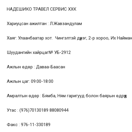
НАДЕШИКО ТРАВЕЛ СЕРВИС ХХК
Хариуцсан ажилтан : Л.Жавзандулам
Хаяг: Улаанбаатар хот. Чингэлтэй дүүрэг, 2-р хороо, Их Найм
Шуудангийн хайрцаг№ УБ-2912
Ажлын өдөр : Даваа-Баасан
Ажлын цаг: 09:00-18:00
Амралтын өдөр : Бямба, Ням гаригууд болон баярын өдрүүд
Утас : (976)70130189 88080944
Факс : 976-11-330189