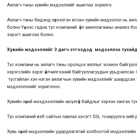
Аялагч таны хувийн мэдээллийг ашиглах зорилго
Аялагч таны бидэнд хүлээлгэн өгсөн хувийн мэдээлэл нь аял
болно.Үүнээс гадна тус компаний үйл ажиллагааны анализ боло
зэрэгт ашиглах болно.
Хувийн мэдээллийг 3 дагч этгээдэд мэдээллэх тухай
Тус компани нь аялагч таны оролцох аяллыг зохион байгуула
хэрэгслийн зэрэг үйлчилгээний байгууллагуудын урьдчилсан
тусгайлан хэн нэгэн аялагчын хувийн мэдээллийг шаардсан 
мэдээллэхийг хориглоно.
Хувийн хүний мээдэээллийн аюулгүй байдлыг хэрхэн хангах ту
Тус компаний вэб сайтын лавлах хэсэгт SSL тохируулга хийг
Хувь хүний мэдээллийн удирдлагатай холбоотой мэдээллийн 