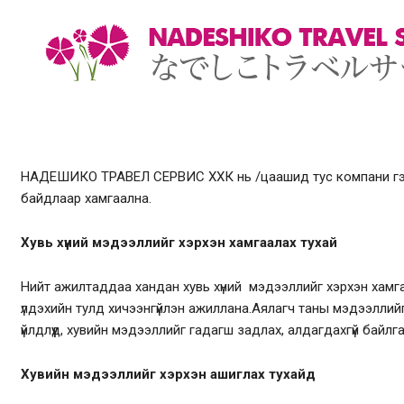
ЭХЛЭЛ
БИДНИЙ ТУХАЙ
АЯЛЛУУД
А
НАДЕШИКО ТРАВЕЛ СЕРВИС ХХК нь /цаашид тус компани гэнэ
байдлаар хамгаална.
Хувь хүний мэдээллийг хэрхэн хамгаалах тухай
Нийт ажилтаддаа хандан хувь хүний мэдээллийг хэрхэн хамга
үлдэхийн тулд хичээнгүйлэн ажиллана.Аялагч таны мэдээллийг
үйлдлүүд, хувийн мэдээллийг гадагш задлах, алдагдахгүй бай
Хувийн мэдээллийг хэрхэн ашиглах тухайд