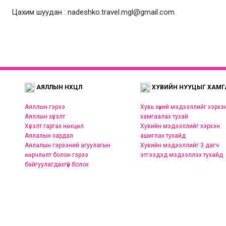
Цахим шуудан : nadeshko.travel.mgl@gmail.com
АЯЛЛЫН НӨХЦӨЛ
ХУВИЙН НУУЦЫГ ХАМГ
Аяллын гэрээ
Хувь хүний мэдээллийг хэрхэ
Аяллын хүсэлт
хамгаалах тухай
Хүсэлт гаргах нөхцөл
Хувийн мэдээллийг хэрхэн
Аялалын зардал
ашиглах тухайд
Аялалын гэрээний агуулагын
Хувийн мэдээллийг 3 дагч
өөрчлөлт болон гэрээ
этгээдэд мэдээллэх тухайд
байгуулагдахгүй болох