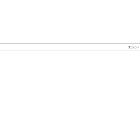
Зохиогч